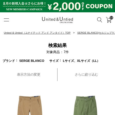
14
カ
検索
United & Untied ONLINE ST
United & Untied（ユナイテッド アンド アンタイド）TOP
SERGE BLANCO(セルジュブラ
検索結果
対象商品
7
件
ブランド
SERGE BLANCO
サイズ
Lサイズ、XLサイズ（LL）
表示方法の変更
さらに絞り込む