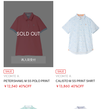
SOLD OUT
再入荷受付
SALE
SALE
VICOMTE A.
VICOMTE A.
PETERSHAM1 M SS POLO PRINT
CALISTO M SS PRINT SHIRT
￥12,540
40%OFF
￥13,860
40%OFF