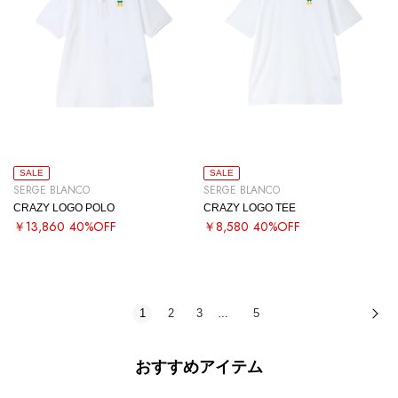
SALE
SALE
SERGE BLANCO
SERGE BLANCO
CRAZY LOGO POLO
CRAZY LOGO TEE
￥13,860
40%OFF
￥8,580
40%OFF
1
2
3
5
次
…
おすすめアイテム