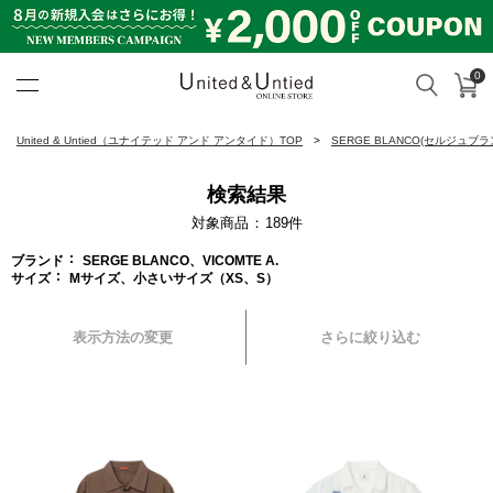
0
カ
検索
United & Untied ONLINE ST
United & Untied（ユナイテッド アンド アンタイド）TOP
SERGE BLANCO(セルジュブラ
検索結果
対象商品
189
件
ブランド
SERGE BLANCO、VICOMTE A.
サイズ
Mサイズ、小さいサイズ（XS、S）
表示方法の変更
さらに絞り込む