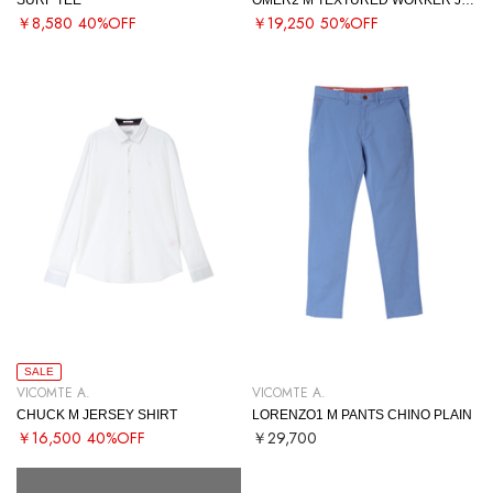
￥8,580
40%OFF
￥19,250
50%OFF
SALE
VICOMTE A.
VICOMTE A.
CHUCK M JERSEY SHIRT
LORENZO1 M PANTS CHINO PLAIN
￥16,500
40%OFF
￥29,700