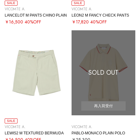
SALE
SALE
VICOMTE A.
VICOMTE A.
LANCELOT M PANTS CHINO PLAIN
LEON2 M FANCY CHECK PANTS
￥16,500
40%OFF
￥17,820
40%OFF
SOLD OUT
再入荷受付
SALE
VICOMTE A.
VICOMTE A.
LEWIS2 M TEXTURED BERMUDA
PABLO-MONACO PLAIN POLO
￥16,500
40%OFF
￥25,300