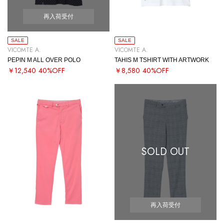
再入荷受付
SALE
SALE
VICOMTE A.
VICOMTE A.
PEPIN M ALL OVER POLO
TAHIS M TSHIRT WITH ARTWORK
￥12,540
40%OFF
￥8,580
40%OFF
SOLD OUT
再入荷受付