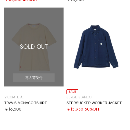
SOLD OUT
再入荷受付
SALE
VICOMTE A.
SERGE BLANCO
TRAVIS-MONACO TSHIRT
SEERSUCKER WORKER JACKET
￥16,500
￥15,950
50%OFF