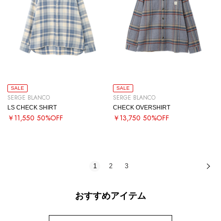
SALE
SALE
SERGE BLANCO
SERGE BLANCO
LS CHECK SHIRT
CHECK OVERSHIRT
￥11,550
50%OFF
￥13,750
50%OFF
1
2
3
次
おすすめアイテム