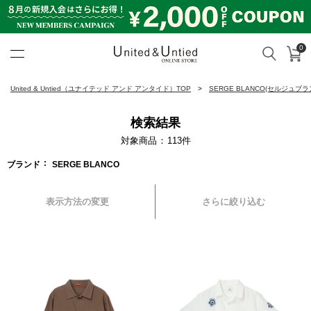
0
カ
検索
United & Untied ONLINE ST
United & Untied（ユナイテッド アンド アンタイド）TOP
SERGE BLANCO(セルジュブラ
検索結果
対象商品
113
件
ブランド
SERGE BLANCO
表示方法の変更
さらに絞り込む