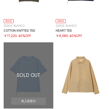
SALE
SALE
SERGE BLANCO
SERGE BLANCO
COTTON KNITTED TEE
HEART TEE
￥11,220
40%OFF
￥8,580
40%OFF
SOLD OUT
再入荷受付