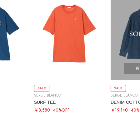
SO
再
SALE
SALE
SERGE BLANCO
SERGE BLANCO
SURF TEE
DENIM COTT
￥8,580
40%OFF
￥19,140
40%