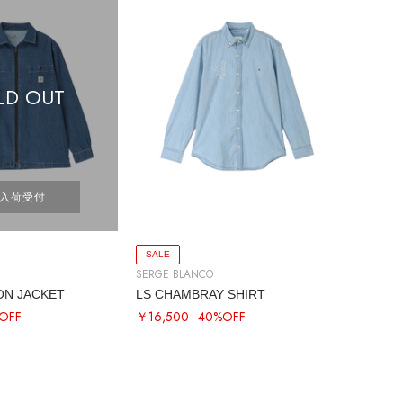
LD OUT
入荷受付
SALE
SERGE BLANCO
ON JACKET
LS CHAMBRAY SHIRT
OFF
￥16,500
40%OFF