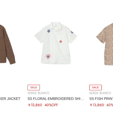
SALE
SALE
SERGE BLANCO
SERGE BLANCO
ER JACKET
SS FLORAL EMBROIDERED SHIRT
SS FISH PRI
￥13,860
40%OFF
￥13,860
40