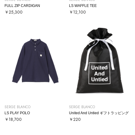
FULL ZIP CARDIGAN
LS WAFFLE TEE
￥25,300
￥12,100
SERGE BLANCO
SERGE BLANCO
LS PLAY POLO
United And Untied ギフトラッピング
￥18,700
￥220