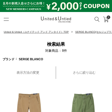
0
カ
検索
United & Untied ONLINE ST
United & Untied（ユナイテッド アンド アンタイド）TOP
SERGE BLANCO(セルジュブラ
検索結果
対象商品
8
件
ブランド
SERGE BLANCO
表示方法の変更
さらに絞り込む