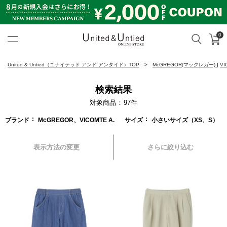
0
カ
検索
United & Untied ONLINE ST
United & Untied（ユナイテッド アンド アンタイド）TOP
McGREGOR(マックレガー)
|
VI
検索結果
対象商品
97
件
ブランド
McGREGOR、VICOMTE A.
サイズ
小さいサイズ（XS、S）
表示方法の変更
さらに絞り込む