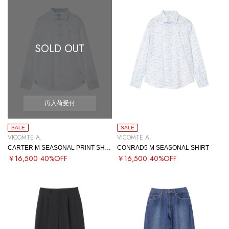
SOLD OUT
再入荷受付
SALE
SALE
VICOMTE A.
VICOMTE A.
CARTER M SEASONAL PRINT SHIRT
CONRAD5 M SEASONAL SHIRT
￥16,500
40%OFF
￥16,500
40%OFF