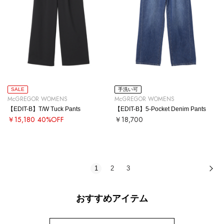
SALE
手洗い可
McGREGOR WOMENS
McGREGOR WOMENS
【EDIT-B】T/W Tuck Pants
【EDIT-B】5-Pocket Denim Pants
￥15,180
40%OFF
￥18,700
1
2
3
次
おすすめアイテム