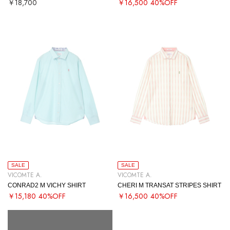
￥18,700
￥16,500
40%OFF
SALE
SALE
VICOMTE A.
VICOMTE A.
CONRAD2 M VICHY SHIRT
CHERI M TRANSAT STRIPES SHIRT
￥15,180
40%OFF
￥16,500
40%OFF