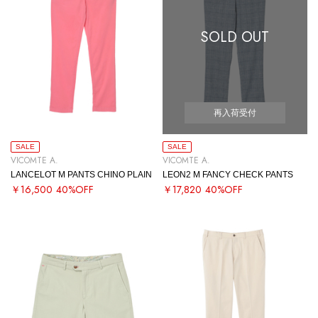
SOLD OUT
再入荷受付
SALE
SALE
VICOMTE A.
VICOMTE A.
LANCELOT M PANTS CHINO PLAIN
LEON2 M FANCY CHECK PANTS
￥16,500
40%OFF
￥17,820
40%OFF