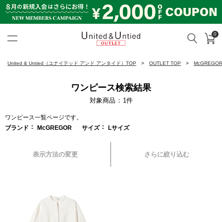
0
カ
検索
United & Untied OUTLET ON
United & Untied（ユナイテッド アンド アンタイド）TOP
OUTLET TOP
McGREGO
ワンピース検索結果
対象商品
1
件
ワンピース一覧ページです。
ブランド
McGREGOR
サイズ
Lサイズ
表示方法の変更
さらに絞り込む