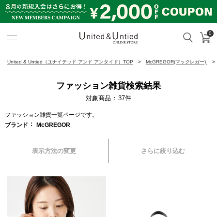
0
カ
検索
United & Untied ONLINE ST
United & Untied（ユナイテッド アンド アンタイド）TOP
McGREGOR(マックレガー)
ファッション雑貨検索結果
対象商品
37
件
ファッション雑貨一覧ページです。
ブランド
McGREGOR
表示方法の変更
さらに絞り込む