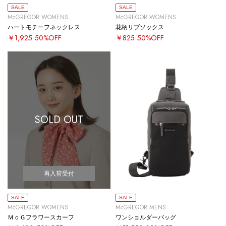
SALE
SALE
McGREGOR WOMENS
McGREGOR WOMENS
ハートモチーフネックレス
花柄リブソックス
￥1,925
50%OFF
￥825
50%OFF
SOLD OUT
再入荷受付
SALE
SALE
McGREGOR WOMENS
McGREGOR MENS
ＭｃＧフラワースカーフ
ワンショルダーバッグ