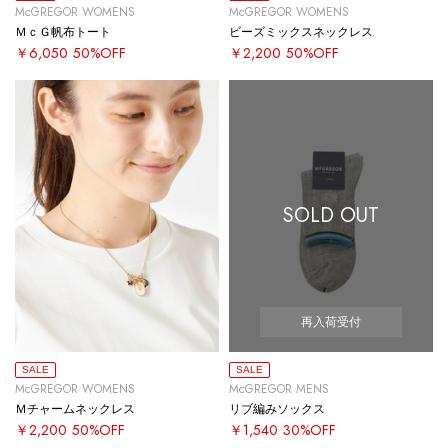
McGREGOR WOMENS
McGREGOR WOMENS
ＭｃＧ帆布トート
ビーズミックスネックレス
￥6,050
50%OFF
￥2,200
50%OFF
SOLD OUT
再入荷受付
SALE
SALE
McGREGOR WOMENS
McGREGOR MENS
Ｍチャームネックレス
リブ編みソックス
￥2,200
50%OFF
￥1,540
30%OFF