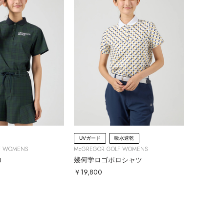
UVガード
吸水速乾
F WOMENS
McGREGOR GOLF WOMENS
ロ
幾何学ロゴポロシャツ
￥19,800