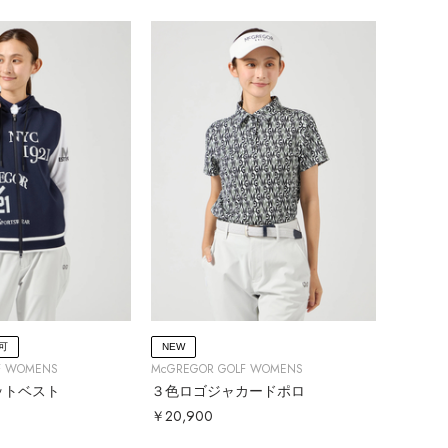
可
NEW
F WOMENS
McGREGOR GOLF WOMENS
ットベスト
３色ロゴジャカードポロ
￥20,900