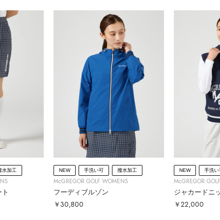
撥水加工
NEW
手洗い可
撥水加工
NEW
手洗い
ENS
McGREGOR GOLF WOMENS
McGREGOR GOL
ート
フーディブルゾン
ジャカードニ
￥30,800
￥22,000