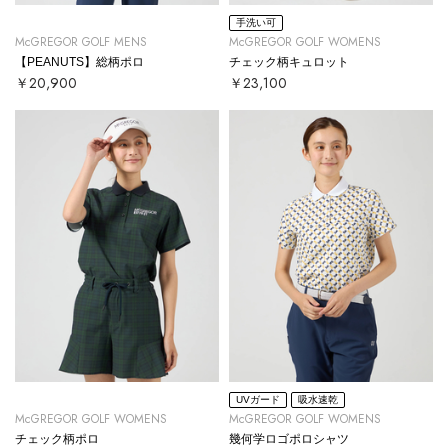
手洗い可
McGREGOR GOLF MENS
McGREGOR GOLF WOMENS
【PEANUTS】総柄ポロ
チェック柄キュロット
￥20,900
￥23,100
UVガード
吸水速乾
McGREGOR GOLF WOMENS
McGREGOR GOLF WOMENS
チェック柄ポロ
幾何学ロゴポロシャツ