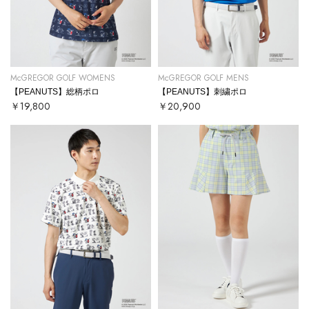
McGREGOR GOLF WOMENS
McGREGOR GOLF MENS
【PEANUTS】総柄ポロ
【PEANUTS】刺繍ポロ
￥19,800
￥20,900