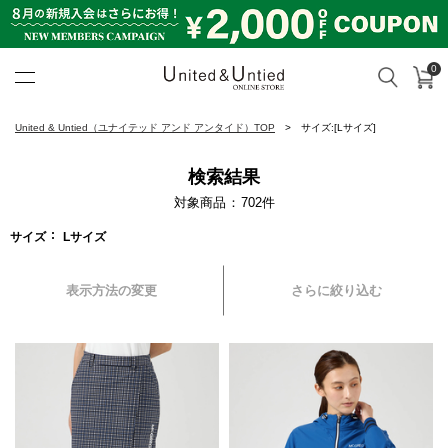
0
カ
検索
United & Untied ONLINE ST
United & Untied（ユナイテッド アンド アンタイド）TOP
サイズ:[Lサイズ]
検索結果
対象商品
702
件
サイズ
Lサイズ
表示方法の変更
さらに絞り込む