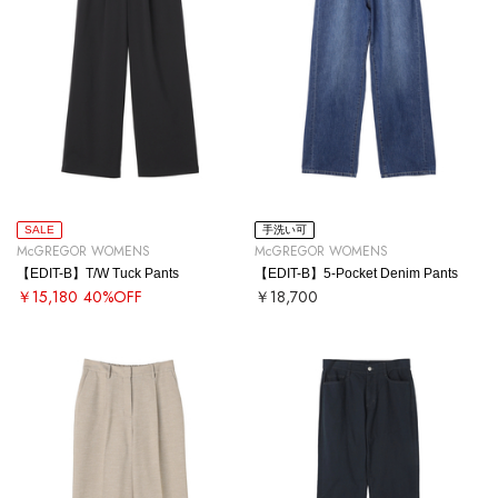
SALE
手洗い可
McGREGOR WOMENS
McGREGOR WOMENS
【EDIT-B】T/W Tuck Pants
【EDIT-B】5-Pocket Denim Pants
￥15,180
40%OFF
￥18,700