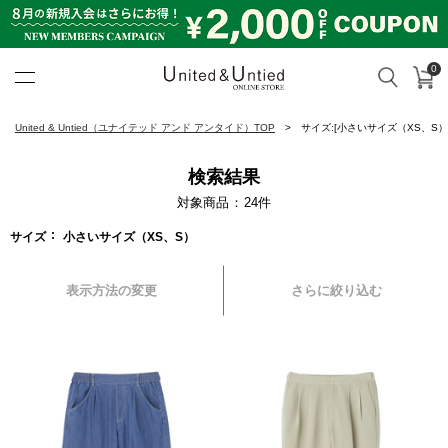
0
カ
検索
United & Untied ONLINE ST
United & Untied（ユナイテッド アンド アンタイド）TOP
サイズ:[小さいサイズ（XS、S）
検索結果
対象商品
24
件
サイズ
小さいサイズ（XS、S）
表示方法の変更
さらに絞り込む