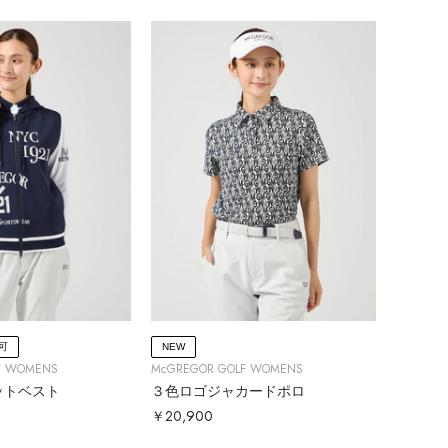
可
NEW
F WOMENS
McGREGOR GOLF WOMENS
ットベスト
３色ロゴジャカードポロ
￥20,900