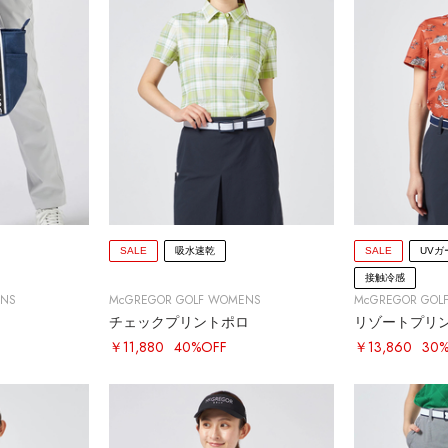
SALE
吸水速乾
SALE
UVガ
接触冷感
ENS
McGREGOR GOLF WOMENS
McGREGOR GOL
チェックプリントポロ
リゾートプリ
￥11,880
40%OFF
￥13,860
30