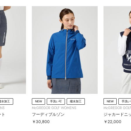
撥水加工
NEW
手洗い可
撥水加工
NEW
手洗い
ENS
McGREGOR GOLF WOMENS
McGREGOR GOL
ート
フーディブルゾン
ジャカードニ
￥30,800
￥22,000