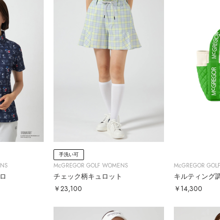
手洗い可
ENS
McGREGOR GOLF WOMENS
McGREGOR GOL
ポロ
チェック柄キュロット
キルティング
￥23,100
￥14,300