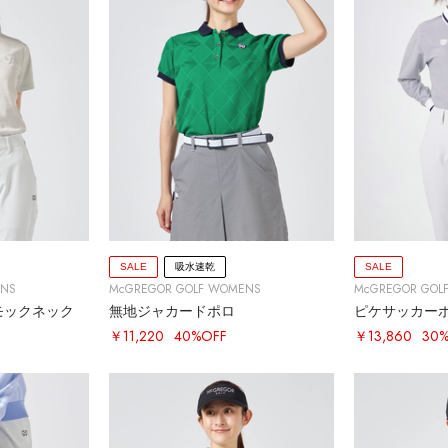
SALE
吸水速乾
SALE
ENS
McGREGOR GOLF WOMENS
McGREGOR GOL
モックネック
無地ジャカードポロ
ピケサッカー
￥11,220
40%OFF
￥13,860
30