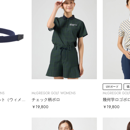
UVガード
吸
ENS
McGREGOR GOLF WOMENS
McGREGOR GOL
ゴムメッシュ無地ベルト（ウィメンズ）
チェック柄ポロ
幾何学ロゴポ
￥19,800
￥19,800