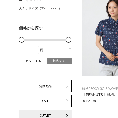
XLサイズ（LL）
大きいサイズ（XXL、XXXL）
価格から探す
円
~
円
リセットする
検索する
定価商品
McGREGOR GOLF WOM
【PEANUTS】総柄
￥19,800
SALE
OUTLET