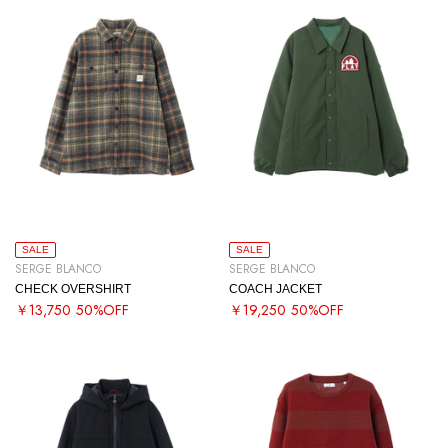
SALE
SALE
SERGE BLANCO
SERGE BLANCO
CHECK OVERSHIRT
COACH JACKET
￥13,750
50%OFF
￥19,250
50%OFF