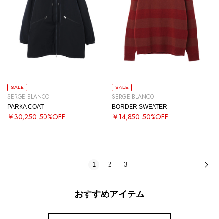
SALE
SALE
SERGE BLANCO
SERGE BLANCO
PARKA COAT
BORDER SWEATER
￥30,250
50%OFF
￥14,850
50%OFF
1
2
3
次
おすすめアイテム