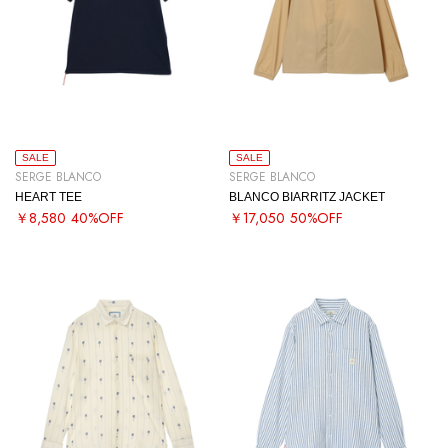
SALE
SALE
SERGE BLANCO
SERGE BLANCO
HEART TEE
BLANCO BIARRITZ JACKET
￥8,580
40%OFF
￥17,050
50%OFF