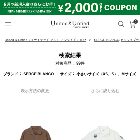
0
カ
検索
United & Untied ONLINE ST
United & Untied（ユナイテッド アンド アンタイド）TOP
SERGE BLANCO(セルジュブラ
検索結果
対象商品
99
件
ブランド
SERGE BLANCO
サイズ
小さいサイズ（XS、S）、Mサイズ
表示方法の変更
さらに絞り込む