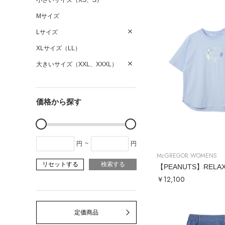
小さいサイズ（XS、S）
Mサイズ
Lサイズ
XLサイズ（LL）
大きいサイズ（XXL、XXXL）
価格から探す
円
~
円
McGREGOR WOMENS
リセットする
検索する
￥12,100
定価商品