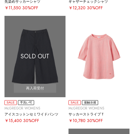
先染めサッカーシャツ
ギャザーチェックシャツ
￥11,550
30%OFF
￥12,320
30%OFF
SOLD OUT
再入荷受付
SALE
手洗い可
SALE
接触冷感
McGREGOR WOMENS
McGREGOR WOMENS
アイスコットンセミワイドパンツ
サッカーストライプＴ
￥15,400
30%OFF
￥10,780
30%OFF