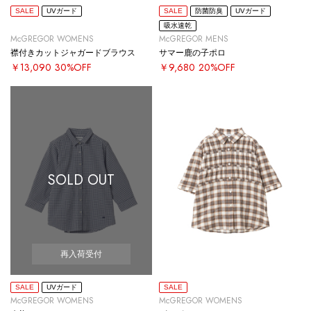
SALE
UVガード
SALE
防菌防臭
UVガード
吸水速乾
McGREGOR WOMENS
McGREGOR MENS
襟付きカットジャガードブラウス
サマー鹿の子ポロ
￥13,090
30%OFF
￥9,680
20%OFF
SOLD OUT
再入荷受付
SALE
UVガード
SALE
McGREGOR WOMENS
McGREGOR WOMENS