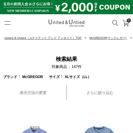
0
カ
検索
United & Untied ONLINE ST
United & Untied（ユナイテッド アンド アンタイド）TOP
McGREGOR(マックレガー)
検索結果
対象商品
147
件
ブランド
McGREGOR
サイズ
XLサイズ（LL）
表示方法の変更
さらに絞り込む