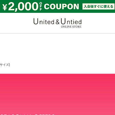
United & Untied ONLI
Mサイズ]