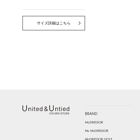
サイズ詳細はこちら
BRAND
United & Untied ONLINE STORE
McGREGOR
Mc McGREGOR
McGREGOR GOLF