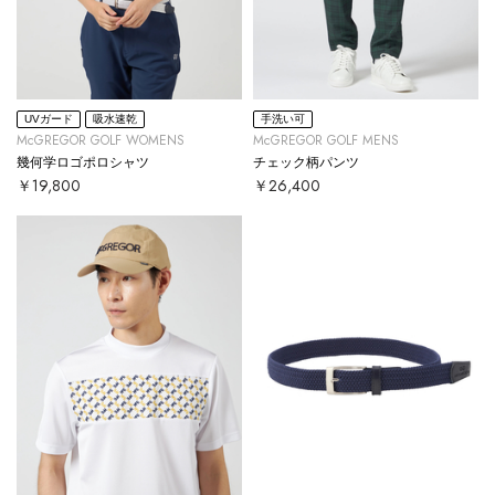
UVガード
吸水速乾
手洗い可
McGREGOR GOLF WOMENS
McGREGOR GOLF MENS
幾何学ロゴポロシャツ
チェック柄パンツ
￥19,800
￥26,400