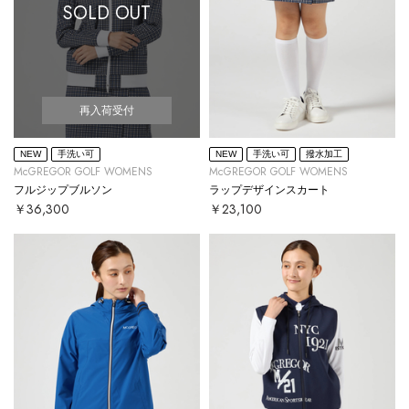
SOLD OUT
再入荷受付
NEW
手洗い可
NEW
手洗い可
撥水加工
McGREGOR GOLF WOMENS
McGREGOR GOLF WOMENS
フルジップブルソン
ラップデザインスカート
￥36,300
￥23,100