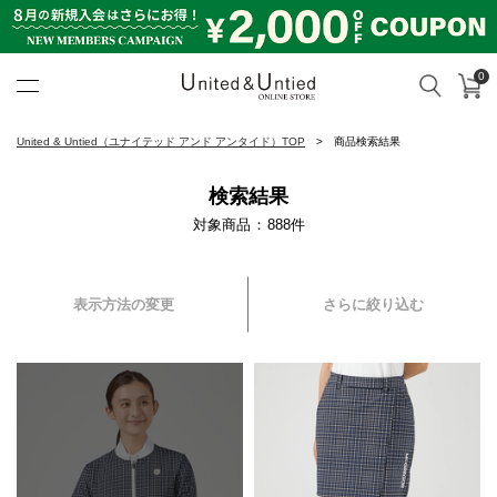
0
カ
検索
United & Untied ONLINE ST
United & Untied（ユナイテッド アンド アンタイド）TOP
商品検索結果
検索結果
対象商品
888
件
表示方法の変更
さらに絞り込む