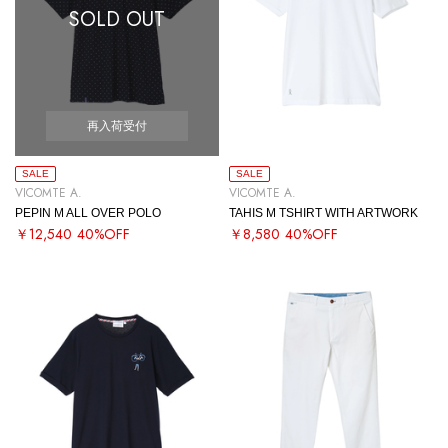
SOLD OUT
再入荷受付
SALE
SALE
VICOMTE A.
VICOMTE A.
PEPIN M ALL OVER POLO
TAHIS M TSHIRT WITH ARTWORK
￥12,540
40%OFF
￥8,580
40%OFF