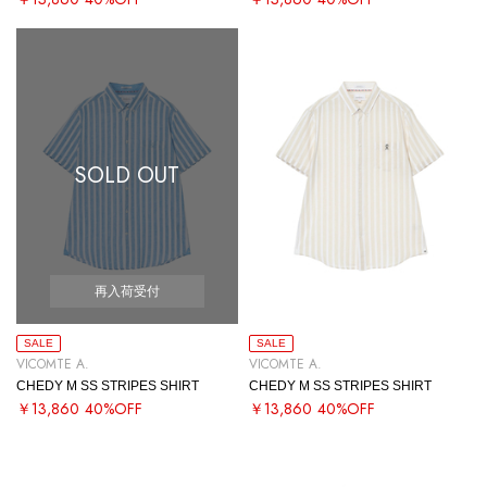
SOLD OUT
再入荷受付
SALE
SALE
VICOMTE A.
VICOMTE A.
CHEDY M SS STRIPES SHIRT
CHEDY M SS STRIPES SHIRT
￥13,860
40%OFF
￥13,860
40%OFF