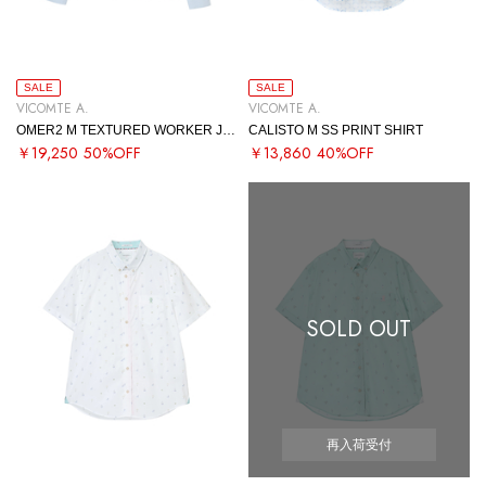
SALE
SALE
VICOMTE A.
VICOMTE A.
OMER2 M TEXTURED WORKER JACKET
CALISTO M SS PRINT SHIRT
￥19,250
50%OFF
￥13,860
40%OFF
SOLD OUT
再入荷受付