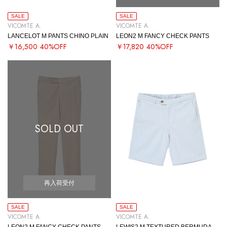
SALE
SALE
VICOMTE A.
VICOMTE A.
LANCELOT M PANTS CHINO PLAIN
LEON2 M FANCY CHECK PANTS
￥16,500
40%OFF
￥17,820
40%OFF
SOLD OUT
再入荷受付
SALE
SALE
VICOMTE A.
VICOMTE A.
LEON2 M FANCY CHECK PANTS
LEWIS2 M TEXTURED BERMUDA