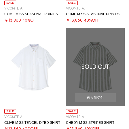
SALE
SALE
VICOMTE A.
VICOMTE A.
COME M SS SEASONAL PRINT SHIRT
COME M SS SEASONAL PRINT SHIRT
￥13,860
40%OFF
￥13,860
40%OFF
SOLD OUT
再入荷受付
SALE
SALE
VICOMTE A.
VICOMTE A.
CLIVE M SS TENCEL DYED SHIRT
CHEDY M SS STRIPES SHIRT
￥13,860
40%OFF
￥13,860
40%OFF