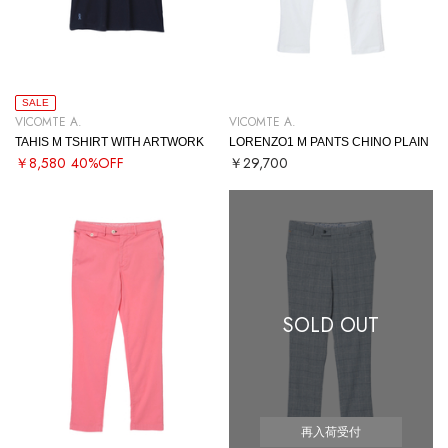
SALE
VICOMTE A.
VICOMTE A.
TAHIS M TSHIRT WITH ARTWORK
LORENZO1 M PANTS CHINO PLAIN
￥8,580
40%OFF
￥29,700
SOLD OUT
再入荷受付