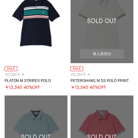
SOLD OUT
再入荷受付
SALE
SALE
VICOMTE A.
VICOMTE A.
PLATON M STRIPES POLO
PETERSHAM1 M SS POLO PRINT
￥12,540
40%OFF
￥12,540
40%OFF
SOLD OUT
SOLD OUT