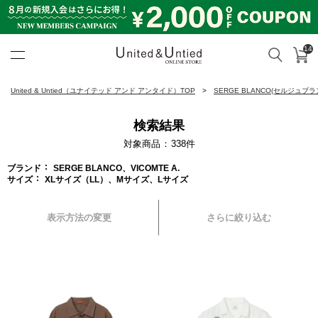
14
カ
検索
United & Untied ONLINE ST
United & Untied（ユナイテッド アンド アンタイド）TOP
SERGE BLANCO(セルジュブラ
検索結果
対象商品
338
件
ブランド
SERGE BLANCO、VICOMTE A.
サイズ
XLサイズ（LL）、Mサイズ、Lサイズ
表示方法の変更
さらに絞り込む