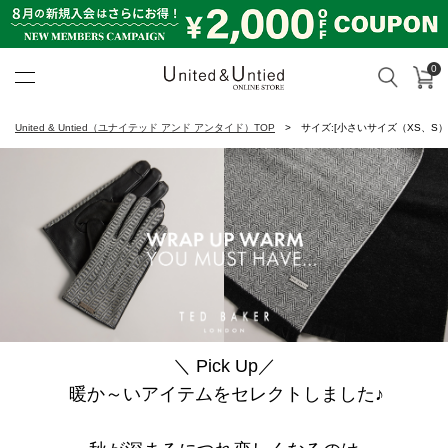
0
カ
検索
United & Untied ONLINE ST
United & Untied（ユナイテッド アンド アンタイド）TOP
サイズ:[小さいサイズ（XS、S）
＼ Pick Up／
暖か～いアイテムをセレクトしました♪