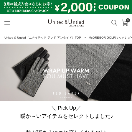
0
カ
検索
United & Untied ONLINE ST
United & Untied（ユナイテッド アンド アンタイド）TOP
McGREGOR GOLF(マックレガ
＼ Pick Up／
暖か～いアイテムをセレクトしました♪