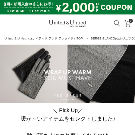
0
カ
検索
United & Untied ONLINE ST
United & Untied（ユナイテッド アンド アンタイド）TOP
SERGE BLANCO(セルジュブラ
＼ Pick Up／
暖か～いアイテムをセレクトしました♪