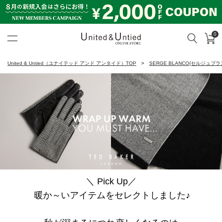
0
カ
検索
United & Untied ONLINE ST
United & Untied（ユナイテッド アンド アンタイド）TOP
SERGE BLANCO(セルジュブラ
＼ Pick Up／
暖か～いアイテムをセレクトしました♪