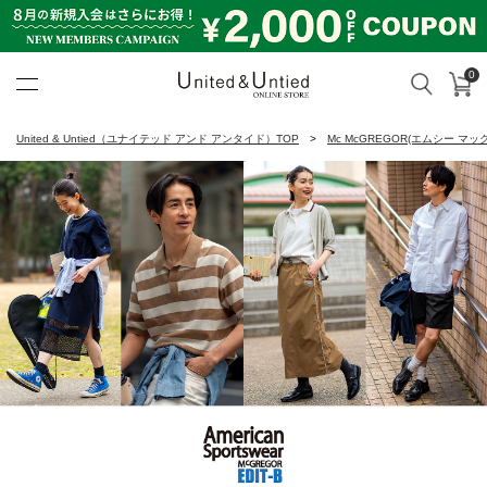
0
カ
検索
United & Untied ONLINE ST
United & Untied（ユナイテッド アンド アンタイド）TOP
Mc McGREGOR(エムシー マ