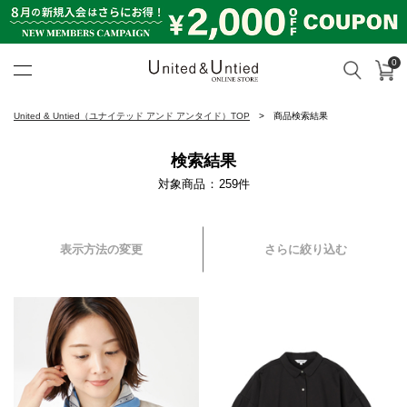
0
カ
検索
United & Untied ONLINE ST
United & Untied（ユナイテッド アンド アンタイド）TOP
商品検索結果
検索結果
対象商品
259
件
表示方法の変更
さらに絞り込む