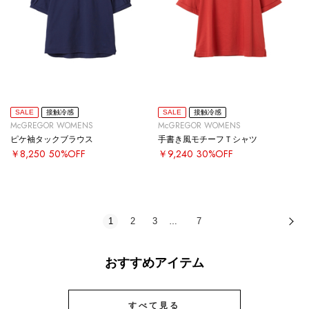
SALE
接触冷感
SALE
接触冷感
McGREGOR WOMENS
McGREGOR WOMENS
ピケ袖タックブラウス
手書き風モチーフＴシャツ
￥8,250
50%OFF
￥9,240
30%OFF
1
2
3
7
次
…
おすすめアイテム
すべて見る