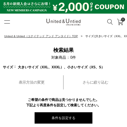
0
カ
検索
United & Untied ONLINE ST
United & Untied（ユナイテッド アンド アンタイド）TOP
サイズ:[大きいサイズ（XXL、X
検索結果
対象商品
0
件
サイズ
大きいサイズ（XXL、XXXL）、小さいサイズ（XS、S）
表示方法の変更
さらに絞り込む
ご希望の条件で商品は見つかりませんでした。
下記より再度条件を設定して検索してください。
条件を設定する