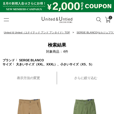
1
カ
検索
United & Untied ONLINE ST
United & Untied（ユナイテッド アンド アンタイド）TOP
SERGE BLANCO(セルジュブラ
検索結果
対象商品
4
件
ブランド
SERGE BLANCO
サイズ
大きいサイズ（XXL、XXXL）、小さいサイズ（XS、S）
表示方法の変更
さらに絞り込む