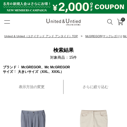
0
カ
検索
United & Untied ONLINE ST
United & Untied（ユナイテッド アンド アンタイド）TOP
McGREGOR(マックレガー)
|
M
検索結果
対象商品
15
件
ブランド
McGREGOR、Mc McGREGOR
サイズ
大きいサイズ（XXL、XXXL）
表示方法の変更
さらに絞り込む