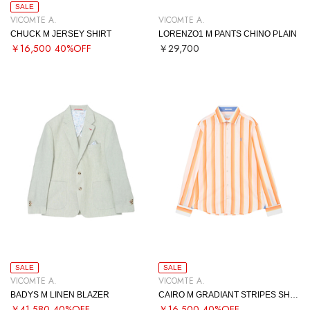
SALE
VICOMTE A.
VICOMTE A.
CHUCK M JERSEY SHIRT
LORENZO1 M PANTS CHINO PLAIN
￥16,500
40%OFF
￥29,700
SALE
SALE
VICOMTE A.
VICOMTE A.
BADYS M LINEN BLAZER
CAIRO M GRADIANT STRIPES SHIRT
￥41,580
40%OFF
￥16,500
40%OFF