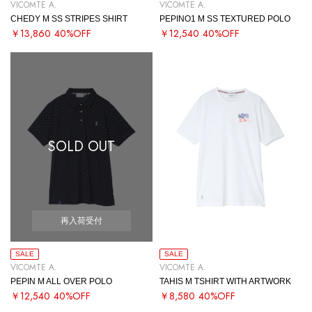
VICOMTE A.
VICOMTE A.
CHEDY M SS STRIPES SHIRT
PEPINO1 M SS TEXTURED POLO
￥13,860
40%OFF
￥12,540
40%OFF
SOLD OUT
再入荷受付
SALE
SALE
VICOMTE A.
VICOMTE A.
PEPIN M ALL OVER POLO
TAHIS M TSHIRT WITH ARTWORK
￥12,540
40%OFF
￥8,580
40%OFF