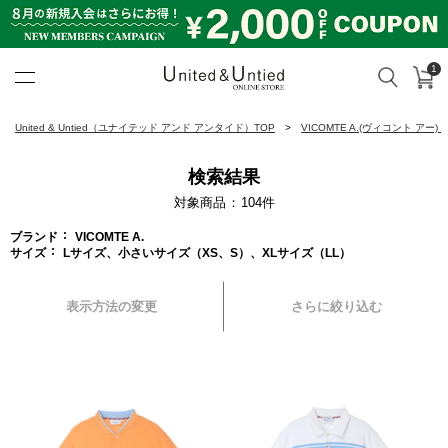
1
カ
検索
United & Untied ONLINE ST
United & Untied（ユナイテッド アンド アンタイド）TOP
VICOMTE A.(ヴィコント アー)
検索結果
対象商品
104
件
ブランド
VICOMTE A.
サイズ
Lサイズ、小さいサイズ（XS、S）、XLサイズ（LL）
表示方法の変更
さらに絞り込む