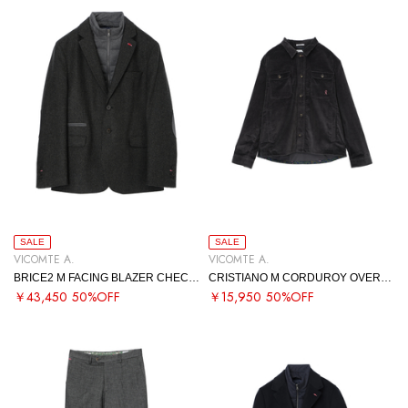
SALE
SALE
VICOMTE A.
VICOMTE A.
BRICE2 M FACING BLAZER CHECKED
CRISTIANO M CORDUROY OVERSHIRT
￥43,450
50%OFF
￥15,950
50%OFF