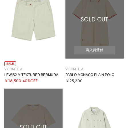
SOLD OUT
再入荷受付
SALE
VICOMTE A.
VICOMTE A.
LEWIS2 M TEXTURED BERMUDA
PABLO-MONACO PLAIN POLO
￥16,500
40%OFF
￥25,300
SOLD OUT