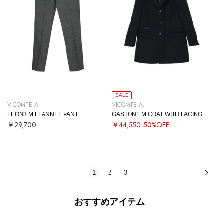
SALE
VICOMTE A.
VICOMTE A.
LEON3 M FLANNEL PANT
GASTON1 M COAT WITH FACING
￥29,700
￥44,550
50%OFF
1
2
3
次
おすすめアイテム