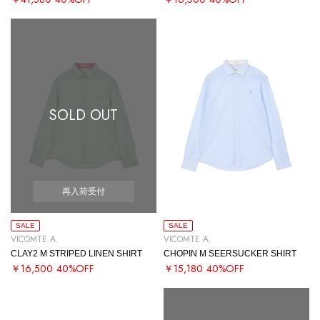
SOLD OUT
再入荷受付
SALE
SALE
VICOMTE A.
VICOMTE A.
CLAY2 M STRIPED LINEN SHIRT
CHOPIN M SEERSUCKER SHIRT
￥16,500
40%OFF
￥15,180
40%OFF