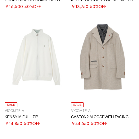
￥16,500
40%OFF
￥13,750
50%OFF
SALE
SALE
VICOMTE A.
VICOMTE A.
KENSY M FULL ZIP
GASTON2 M COAT WITH FACING
￥14,850
50%OFF
￥44,550
50%OFF