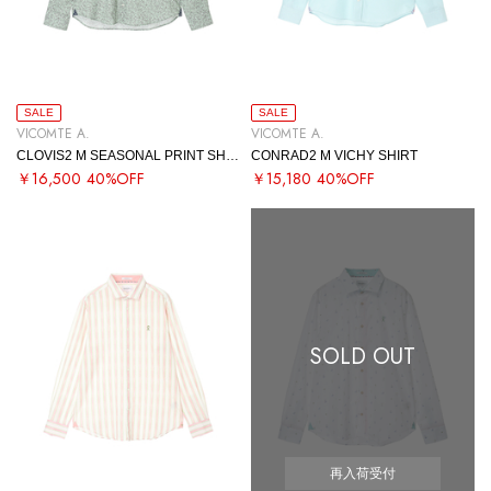
SALE
SALE
VICOMTE A.
VICOMTE A.
CLOVIS2 M SEASONAL PRINT SHIRT
CONRAD2 M VICHY SHIRT
￥16,500
40%OFF
￥15,180
40%OFF
SOLD OUT
再入荷受付