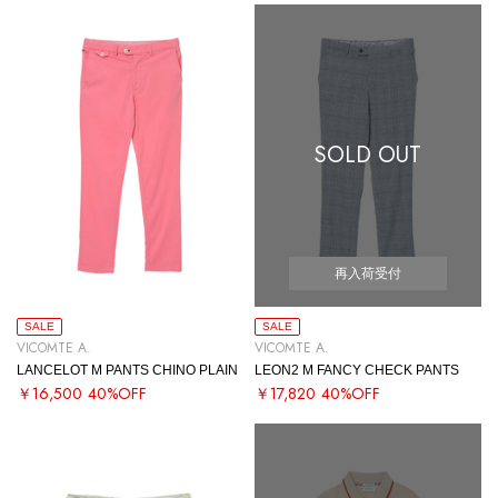
SOLD OUT
再入荷受付
SALE
SALE
VICOMTE A.
VICOMTE A.
LANCELOT M PANTS CHINO PLAIN
LEON2 M FANCY CHECK PANTS
￥16,500
40%OFF
￥17,820
40%OFF