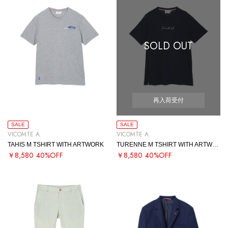
SOLD OUT
再入荷受付
SALE
SALE
VICOMTE A.
VICOMTE A.
TAHIS M TSHIRT WITH ARTWORK
TURENNE M TSHIRT WITH ARTWORK
￥8,580
40%OFF
￥8,580
40%OFF