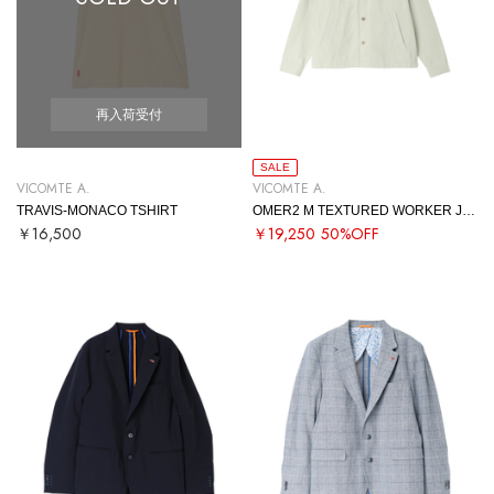
再入荷受付
SALE
VICOMTE A.
VICOMTE A.
TRAVIS-MONACO TSHIRT
OMER2 M TEXTURED WORKER JACKET
￥16,500
￥19,250
50%OFF