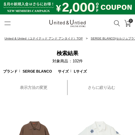
0
カ
検索
United & Untied ONLINE ST
United & Untied（ユナイテッド アンド アンタイド）TOP
SERGE BLANCO(セルジュブラ
検索結果
対象商品
102
件
ブランド
SERGE BLANCO
サイズ
Lサイズ
表示方法の変更
さらに絞り込む