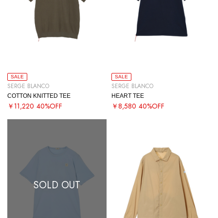
SALE
SALE
SERGE BLANCO
SERGE BLANCO
COTTON KNITTED TEE
HEART TEE
￥11,220
40%OFF
￥8,580
40%OFF
SOLD OUT