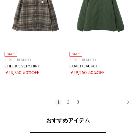
SALE
SALE
SERGE BLANCO
SERGE BLANCO
CHECK OVERSHIRT
COACH JACKET
￥13,750
50%OFF
￥19,250
50%OFF
1
2
3
次
おすすめアイテム