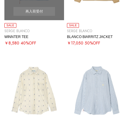
再入荷受付
SALE
SALE
SERGE BLANCO
SERGE BLANCO
WINNTER TEE
BLANCO BIARRITZ JACKET
￥8,580
40%OFF
￥17,050
50%OFF