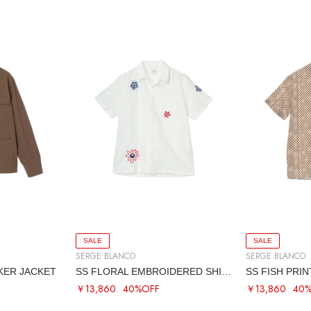
SALE
SALE
SERGE BLANCO
SERGE BLANCO
ER JACKET
SS FLORAL EMBROIDERED SHIRT
SS FISH PRI
￥13,860
40%OFF
￥13,860
40