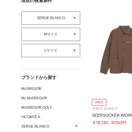
現在の検索条件
SERGE BLANCO
Mサイズ
Lサイズ
ブランドから探す
McGREGOR
Mc McGREGOR
SALE
McGREGOR GOLF
SERGE BLANCO
SEERSUCKER WORK
VICOMTE A.
￥18,150
50%OFF
SERGE BLANCO