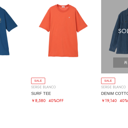
SO
再
SALE
SALE
SERGE BLANCO
SERGE BLANCO
SURF TEE
DENIM COTT
￥8,580
40%OFF
￥19,140
40%