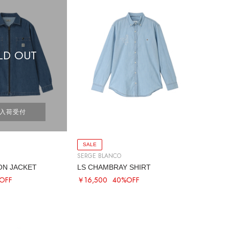
LD OUT
入荷受付
SALE
SERGE BLANCO
ON JACKET
LS CHAMBRAY SHIRT
OFF
￥16,500
40%OFF