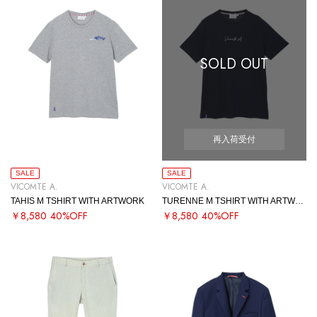
SOLD OUT
再入荷受付
SALE
SALE
VICOMTE A.
VICOMTE A.
TAHIS M TSHIRT WITH ARTWORK
TURENNE M TSHIRT WITH ARTWORK
￥8,580
40%OFF
￥8,580
40%OFF