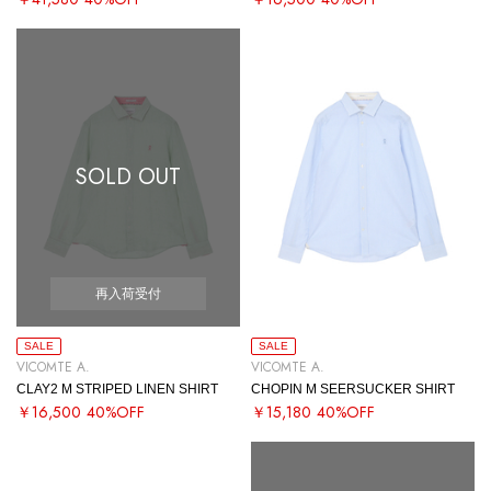
SOLD OUT
再入荷受付
SALE
SALE
VICOMTE A.
VICOMTE A.
CLAY2 M STRIPED LINEN SHIRT
CHOPIN M SEERSUCKER SHIRT
￥16,500
40%OFF
￥15,180
40%OFF