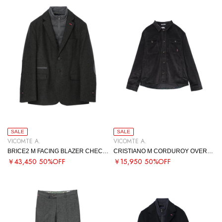
SALE
SALE
VICOMTE A.
VICOMTE A.
BRICE2 M FACING BLAZER CHECKED
CRISTIANO M CORDUROY OVERSHIRT
￥43,450
50%OFF
￥15,950
50%OFF