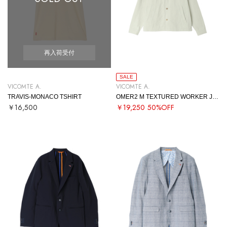
再入荷受付
SALE
VICOMTE A.
VICOMTE A.
TRAVIS-MONACO TSHIRT
OMER2 M TEXTURED WORKER JACKET
￥16,500
￥19,250
50%OFF