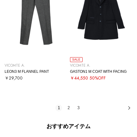
SALE
VICOMTE A.
VICOMTE A.
LEON3 M FLANNEL PANT
GASTON1 M COAT WITH FACING
￥29,700
￥44,550
50%OFF
1
2
3
次
おすすめアイテム