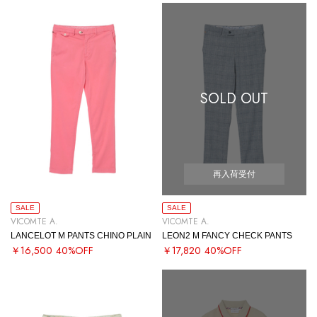
SOLD OUT
再入荷受付
SALE
SALE
VICOMTE A.
VICOMTE A.
LANCELOT M PANTS CHINO PLAIN
LEON2 M FANCY CHECK PANTS
￥16,500
40%OFF
￥17,820
40%OFF