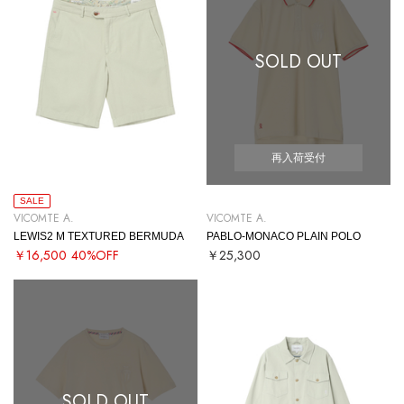
SOLD OUT
再入荷受付
SALE
VICOMTE A.
VICOMTE A.
LEWIS2 M TEXTURED BERMUDA
PABLO-MONACO PLAIN POLO
￥16,500
40%OFF
￥25,300
SOLD OUT