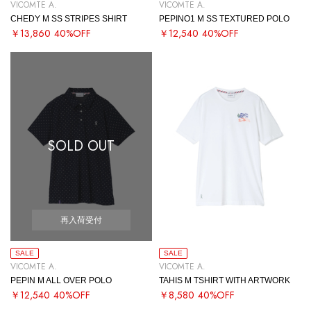
VICOMTE A.
VICOMTE A.
CHEDY M SS STRIPES SHIRT
PEPINO1 M SS TEXTURED POLO
￥13,860
40%OFF
￥12,540
40%OFF
SOLD OUT
再入荷受付
SALE
SALE
VICOMTE A.
VICOMTE A.
PEPIN M ALL OVER POLO
TAHIS M TSHIRT WITH ARTWORK
￥12,540
40%OFF
￥8,580
40%OFF