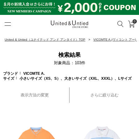
0
カ
検索
United & Untied ONLINE ST
United & Untied（ユナイテッド アンド アンタイド）TOP
VICOMTE A.(ヴィコント アー)
検索結果
対象商品
103
件
ブランド
VICOMTE A.
サイズ
小さいサイズ（XS、S）、大きいサイズ（XXL、XXXL）、Lサイズ
表示方法の変更
さらに絞り込む