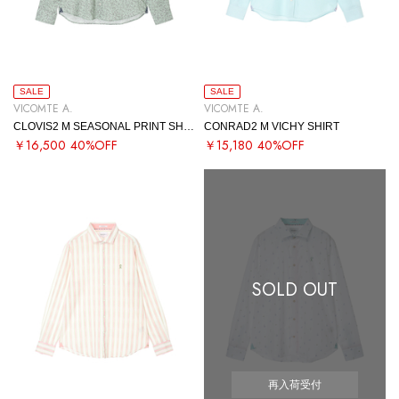
SALE
SALE
VICOMTE A.
VICOMTE A.
CLOVIS2 M SEASONAL PRINT SHIRT
CONRAD2 M VICHY SHIRT
￥16,500
40%OFF
￥15,180
40%OFF
SOLD OUT
再入荷受付