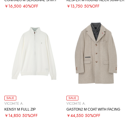
￥16,500
40%OFF
￥13,750
50%OFF
SALE
SALE
VICOMTE A.
VICOMTE A.
KENSY M FULL ZIP
GASTON2 M COAT WITH FACING
￥14,850
50%OFF
￥44,550
50%OFF