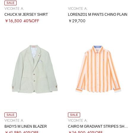
SALE
VICOMTE A.
VICOMTE A.
CHUCK M JERSEY SHIRT
LORENZO1 M PANTS CHINO PLAIN
￥16,500
40%OFF
￥29,700
SALE
SALE
VICOMTE A.
VICOMTE A.
BADYS M LINEN BLAZER
CAIRO M GRADIANT STRIPES SHIRT
￥41,580
40%OFF
￥16,500
40%OFF