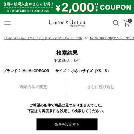
0
カ
検索
United & Untied ONLINE ST
United & Untied（ユナイテッド アンド アンタイド）TOP
Mc McGREGOR(エムシー マ
検索結果
対象商品
0
件
ブランド
Mc McGREGOR
サイズ
小さいサイズ（XS、S）
表示方法の変更
さらに絞り込む
ご希望の条件で商品は見つかりませんでした。
下記より再度条件を設定して検索してください。
条件を設定する