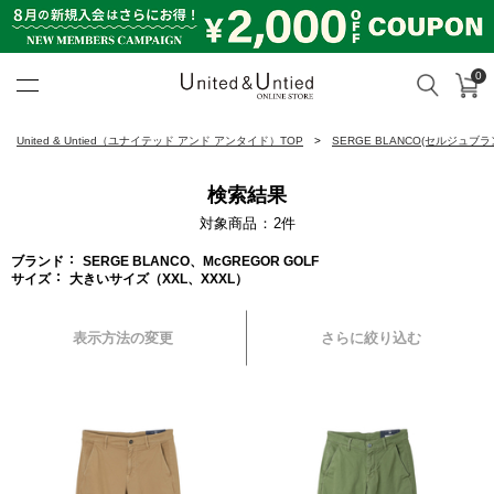
0
カ
検索
United & Untied ONLINE ST
United & Untied（ユナイテッド アンド アンタイド）TOP
SERGE BLANCO(セルジュブラ
検索結果
対象商品
2
件
ブランド
SERGE BLANCO、McGREGOR GOLF
サイズ
大きいサイズ（XXL、XXXL）
表示方法の変更
さらに絞り込む