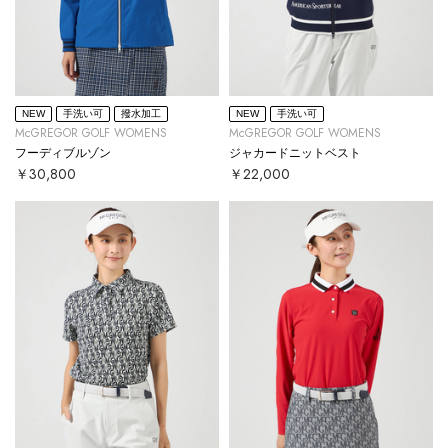
NEW
手洗い可
撥水加工
NEW
手洗い可
McGREGOR GOLF WOMENS
McGREGOR GOLF WOMENS
フーディブルゾン
ジャカードニットベスト
￥30,800
￥22,000