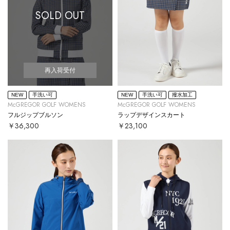
SOLD OUT
再入荷受付
NEW
手洗い可
NEW
手洗い可
撥水加工
McGREGOR GOLF WOMENS
McGREGOR GOLF WOMENS
フルジップブルソン
ラップデザインスカート
￥36,300
￥23,100