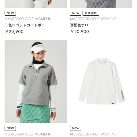
NEW
NEW
吸水速乾
McGREGOR GOLF WOMENS
McGREGOR GOLF WOMENS
３色ロゴジャカードポロ
襟配色ポロ
￥20,900
￥20,900
NEW
NEW
McGREGOR GOLF WOMENS
McGREGOR GOLF WOMENS