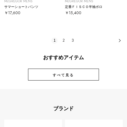
McGREGOR MENS
McGREGOR MENS
サマーショートパンツ
定番ＦＩＳＣＯ半袖ポロ
￥17,600
￥15,400
1
2
3
次
おすすめアイテム
すべて見る
ブランド