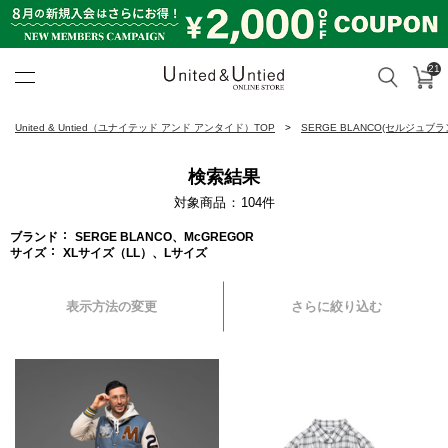
21
カ
検索
United & Untied ONLINE ST
United & Untied（ユナイテッド アンド アンタイド）TOP
SERGE BLANCO(セルジュブラ
検索結果
対象商品
104
件
ブランド
SERGE BLANCO、McGREGOR
サイズ
XLサイズ（LL）、Lサイズ
表示方法の変更
さらに絞り込む