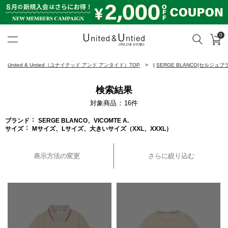
0
カ
検索
United & Untied ONLINE ST
United & Untied（ユナイテッド アンド アンタイド）TOP
|
SERGE BLANCO(セルジュブ
検索結果
対象商品
16
件
ブランド
SERGE BLANCO、VICOMTE A.
サイズ
Mサイズ、Lサイズ、大きいサイズ（XXL、XXXL）
表示方法の変更
さらに絞り込む