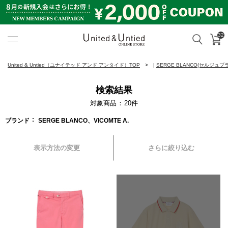
32
カ
検索
United & Untied ONLINE ST
United & Untied（ユナイテッド アンド アンタイド）TOP
|
SERGE BLANCO(セルジュブ
検索結果
対象商品
20
件
ブランド
SERGE BLANCO、VICOMTE A.
表示方法の変更
さらに絞り込む