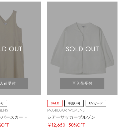
LD OUT
SOLD OUT
入荷受付
再入荷受付
い可
SALE
手洗い可
UVガード
MENS
McGREGOR WOMENS
ンパースカート
シアーサッカーブルゾン
%OFF
￥12,650
50%OFF