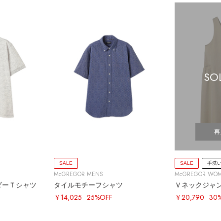
SO
再
SALE
SALE
手洗
McGREGOR MENS
McGREGOR WO
ダーＴシャツ
タイルモチーフシャツ
Ｖネックジャ
￥14,025
25%OFF
￥20,790
30