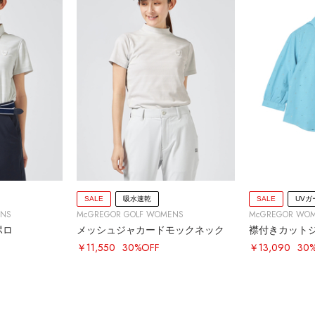
SALE
吸水速乾
SALE
UVガ
ENS
McGREGOR GOLF WOMENS
McGREGOR WO
ポロ
メッシュジャカードモックネック
襟付きカット
￥11,550
30%OFF
￥13,090
30