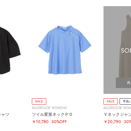
SO
再
SALE
SALE
手洗
McGREGOR WOMENS
McGREGOR WO
シャツ
ツイル変形ネックＰＯ
Ｖネックジャ
￥10,780
30%OFF
￥20,790
30