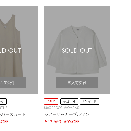
LD OUT
SOLD OUT
入荷受付
再入荷受付
い可
SALE
手洗い可
UVガード
MENS
McGREGOR WOMENS
ンパースカート
シアーサッカーブルゾン
%OFF
￥12,650
50%OFF