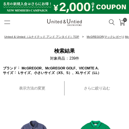
32
カ
検索
United & Untied ONLINE ST
United & Untied（ユナイテッド アンド アンタイド）TOP
McGREGOR(マックレガー)
|
M
検索結果
対象商品
239
件
ブランド
McGREGOR、McGREGOR GOLF、VICOMTE A.
サイズ
Lサイズ、小さいサイズ（XS、S）、XLサイズ（LL）
表示方法の変更
さらに絞り込む