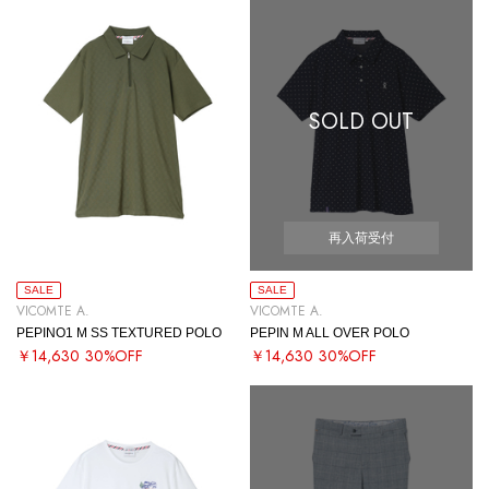
SOLD OUT
再入荷受付
SALE
SALE
VICOMTE A.
VICOMTE A.
PEPINO1 M SS TEXTURED POLO
PEPIN M ALL OVER POLO
￥14,630
30%OFF
￥14,630
30%OFF