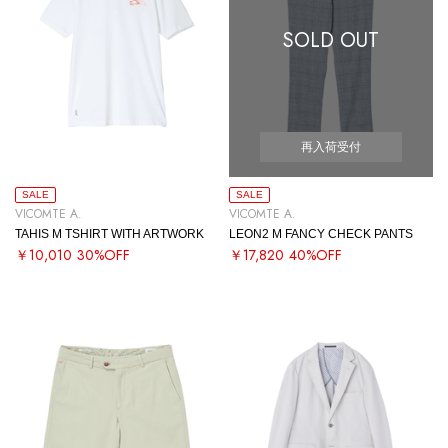
SOLD OUT
再入荷受付
SALE
SALE
VICOMTE A.
VICOMTE A.
TAHIS M TSHIRT WITH ARTWORK
LEON2 M FANCY CHECK PANTS
￥10,010
30%OFF
￥17,820
40%OFF