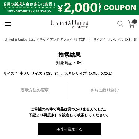
0
カ
検索
United & Untied ONLINE ST
United & Untied（ユナイテッド アンド アンタイド）TOP
サイズ:[小さいサイズ（XS、S）
検索結果
対象商品
0
件
サイズ
小さいサイズ（XS、S）、大きいサイズ（XXL、XXXL）
表示方法の変更
さらに絞り込む
ご希望の条件で商品は見つかりませんでした。
下記より再度条件を設定して検索してください。
条件を設定する