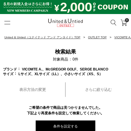
0
カ
検索
United & Untied OUTLET ON
United & Untied（ユナイテッド アンド アンタイド）TOP
OUTLET TOP
VICOMTE 
検索結果
対象商品
0
件
ブランド
VICOMTE A.、McGREGOR GOLF、SERGE BLANCO
サイズ
Lサイズ、XLサイズ（LL）、小さいサイズ（XS、S）
表示方法の変更
さらに絞り込む
ご希望の条件で商品は見つかりませんでした。
下記より再度条件を設定して検索してください。
条件を設定する