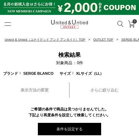
0
カ
検索
United & Untied OUTLET ON
United & Untied（ユナイテッド アンド アンタイド）TOP
OUTLET TOP
SERGE B
検索結果
対象商品
0
件
ブランド
SERGE BLANCO
サイズ
XLサイズ（LL）
表示方法の変更
さらに絞り込む
ご希望の条件で商品は見つかりませんでした。
下記より再度条件を設定して検索してください。
条件を設定する