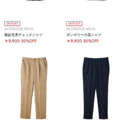
OUTLET
OUTLET
McGREGOR MENS
McGREGOR MENS
微起毛杢チェックシャツ
ダンガリー小花シャツ
￥9,900
50%OFF
￥9,900
50%OFF