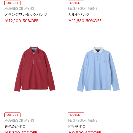
OUTLET
OUTLET
McGREGOR MENS
McGREGOR MENS
メランジワンタックパンツ
カルゼパンツ
￥12,100
50%OFF
￥11,550
50%OFF
OUTLET
OUTLET
McGREGOR MENS
McGREGOR MENS
異色染めポロ
ピケ柄ポロ
￥8,800
50%OFF
￥9,900
50%OFF