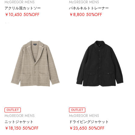
McGREGOR MENS
McGREGOR MENS
アクリル混カットソー
パネルキルトトレーナー
￥10,450
50%OFF
￥8,800
50%OFF
OUTLET
OUTLET
McGREGOR MENS
McGREGOR MENS
ニットジャケット
ドライビングジャケット
￥18,150
50%OFF
￥23,650
50%OFF