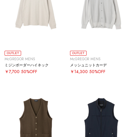
OUTLET
OUTLET
McGREGOR MENS
McGREGOR MENS
ミジンボーダーハイネック
メッシュニットカーデ
￥7,700
50%OFF
￥14,300
50%OFF