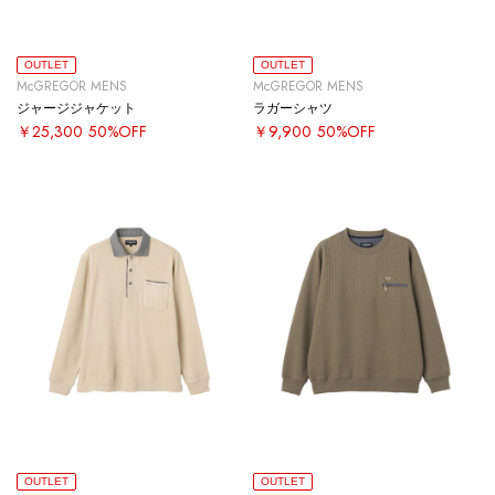
OUTLET
OUTLET
McGREGOR MENS
McGREGOR MENS
ジャージジャケット
ラガーシャツ
￥25,300
50%OFF
￥9,900
50%OFF
OUTLET
OUTLET