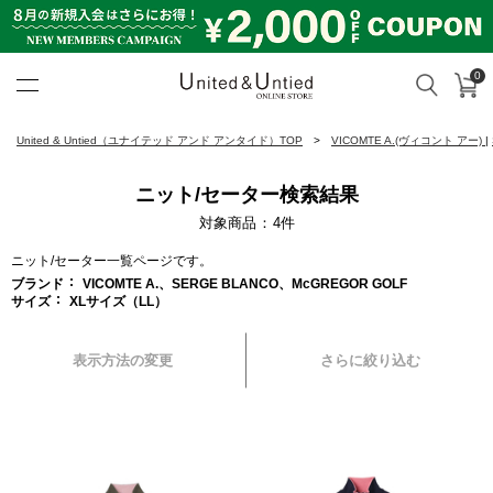
0
カ
検索
United & Untied ONLINE ST
United & Untied（ユナイテッド アンド アンタイド）TOP
VICOMTE A.(ヴィコント アー)
|
ニット/セーター検索結果
対象商品
4
件
ニット/セーター一覧ページです。
ブランド
VICOMTE A.、SERGE BLANCO、McGREGOR GOLF
サイズ
XLサイズ（LL）
表示方法の変更
さらに絞り込む