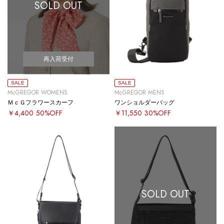
SOLD OUT
再入荷受付
SALE
SALE
McGREGOR WOMENS
McGREGOR MENS
ＭｃＧフラワースカーフ
ワンショルダーバッグ
￥4,400
50%OFF
￥11,550
30%OFF
SOLD OUT