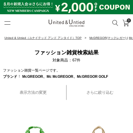
0
カ
検索
United & Untied ONLINE ST
United & Untied（ユナイテッド アンド アンタイド）TOP
McGREGOR(マックレガー)
|
M
ファッション雑貨検索結果
対象商品
67
件
ファッション雑貨一覧ページです。
ブランド
McGREGOR、Mc McGREGOR、McGREGOR GOLF
表示方法の変更
さらに絞り込む