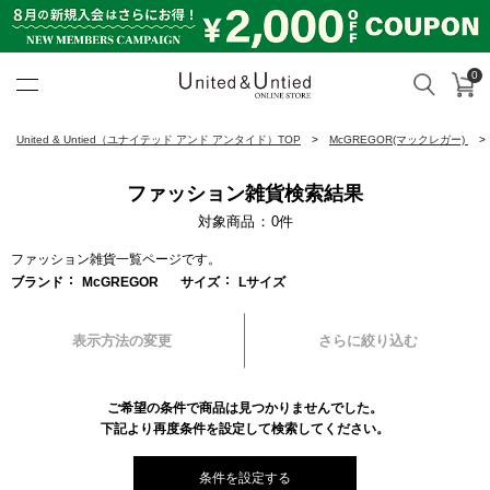
0
カ
検索
United & Untied ONLINE ST
United & Untied（ユナイテッド アンド アンタイド）TOP
McGREGOR(マックレガー)
ファッション雑貨検索結果
対象商品
0
件
ファッション雑貨一覧ページです。
ブランド
McGREGOR
サイズ
Lサイズ
表示方法の変更
さらに絞り込む
ご希望の条件で商品は見つかりませんでした。
下記より再度条件を設定して検索してください。
条件を設定する