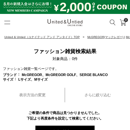
0
カ
検索
United & Untied ONLINE ST
United & Untied（ユナイテッド アンド アンタイド）TOP
McGREGOR(マックレガー)
|
M
ファッション雑貨検索結果
対象商品
0
件
ファッション雑貨一覧ページです。
ブランド
McGREGOR、McGREGOR GOLF、SERGE BLANCO
サイズ
Lサイズ、Mサイズ
表示方法の変更
さらに絞り込む
ご希望の条件で商品は見つかりませんでした。
下記より再度条件を設定して検索してください。