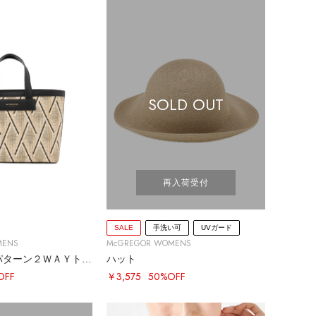
SOLD OUT
再入荷受付
SALE
手洗い可
UVガード
MENS
McGREGOR WOMENS
ダイヤモンドパターン２ＷＡＹトート
ハット
OFF
￥3,575
50%OFF