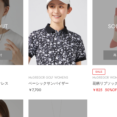
OUT
SO
付
再
SALE
McGREGOR GOLF WOMENS
McGREGOR WO
クレス
ベーシックサンバイザー
花柄リブソッ
￥7,700
￥825
50%OF