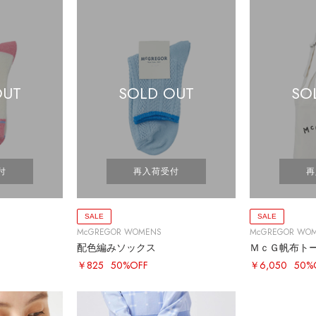
OUT
SOLD OUT
SO
付
再入荷受付
再
SALE
SALE
McGREGOR WOMENS
McGREGOR WO
配色編みソックス
ＭｃＧ帆布ト
￥825
50%OFF
￥6,050
50%