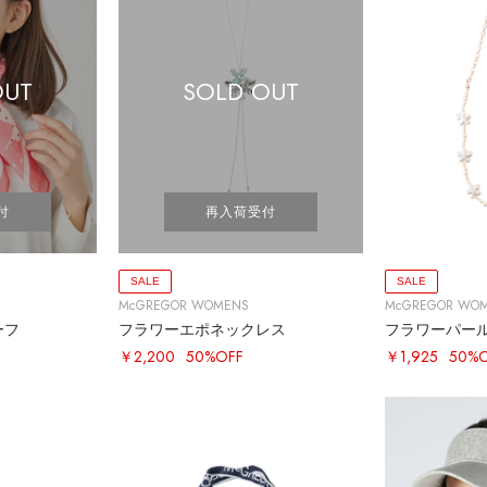
OUT
SOLD OUT
付
再入荷受付
SALE
SALE
McGREGOR WOMENS
McGREGOR WO
ーフ
フラワーエポネックレス
フラワーパー
￥2,200
50%OFF
￥1,925
50%