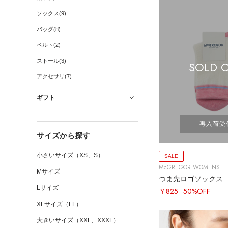
ソックス(9)
バッグ(8)
ベルト(2)
ストール(3)
SOLD 
アクセサリ(7)
ギフト
再入荷受
サイズから探す
小さいサイズ（XS、S）
SALE
McGREGOR WOMENS
Mサイズ
つま先ロゴソックス
Lサイズ
￥825
50%OFF
XLサイズ（LL）
大きいサイズ（XXL、XXXL）