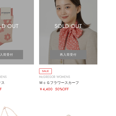
LD OUT
SOLD OUT
入荷受付
再入荷受付
SALE
MENS
McGREGOR WOMENS
クス
ＭｃＧフラワースカーフ
F
￥4,400
50%OFF