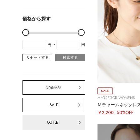
価格から探す
円
~
円
リセットする
検索する
定価商品
SALE
McGREGOR WOMENS
Ｍチャームネックレ
SALE
￥2,200
50%OFF
OUTLET