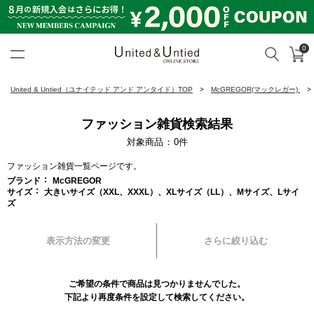
0
カ
検索
United & Untied ONLINE ST
United & Untied（ユナイテッド アンド アンタイド）TOP
McGREGOR(マックレガー)
ファッション雑貨検索結果
対象商品
0
件
ファッション雑貨一覧ページです。
ブランド
McGREGOR
サイズ
大きいサイズ（XXL、XXXL）、XLサイズ（LL）、Mサイズ、Lサイ
ズ
表示方法の変更
さらに絞り込む
ご希望の条件で商品は見つかりませんでした。
下記より再度条件を設定して検索してください。